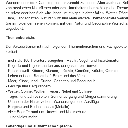
Wandern oder beim Camping besser zurecht zu finden. Aber auch das S
von russischen Naturfilmen oder das Unterhalten über okölogische Theme
es privat oder beruflich wird Ihnen um einiges leichter fallen. Wetter, Pfla
Tiere, Landschaften, Naturschutz und viele weitere Themengebiete werde
Sie im folgenden sehen können, mit dem Natur und Geographie Wortscha
abgedeckt.
Themenbereiche
Der Vokabeltrainer ist nach folgenden Themenbereichen und Fachgebiete
sortiert:
- mehr als 100 Tierarten: Säugetier-, Fisch-, Vogel- und Insektenarten
- Begriffe und Eigenschaften aus der gesamten Tierwelt
- Pflanzenwelt: Bäume, Blumen, Früchte, Gemüse, Kräuter, Getreide
- Leben auf dem Bauernhof, Ernte und das Vieh
- Meer, Küste, Insel, Strand, Gezeiten und Badeurlaub
- Gebirge und Bergwandern
- Wetter: Sonne, Wolken, Regen, Nebel und Schnee
- Tages- und Jahreszeiten, Sonnenaufgang und Morgendämmerung
- Urlaub in der Natur: Zelten, Wanderungen und Ausflüge
- Bergbau und Bodenschätze (Metalle)
- viele Begriffe rund um Umwelt und Naturschutz
... und vieles mehr!
Lebendige und authentische Sprache