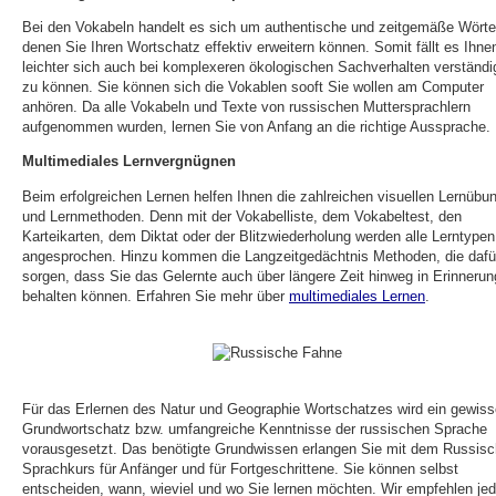
Bei den Vokabeln handelt es sich um authentische und zeitgemäße Wörter
denen Sie Ihren Wortschatz effektiv erweitern können. Somit fällt es Ihne
leichter sich auch bei komplexeren ökologischen Sachverhalten verständi
zu können. Sie können sich die Vokablen sooft Sie wollen am Computer
anhören. Da alle Vokabeln und Texte von russischen Muttersprachlern
aufgenommen wurden, lernen Sie von Anfang an die richtige Aussprache.
Multimediales Lernvergnügnen
Beim erfolgreichen Lernen helfen Ihnen die zahlreichen visuellen Lernübu
und Lernmethoden. Denn mit der Vokabelliste, dem Vokabeltest, den
Karteikarten, dem Diktat oder der Blitzwiederholung werden alle Lerntypen
angesprochen. Hinzu kommen die Langzeitgedächtnis Methoden, die dafü
sorgen, dass Sie das Gelernte auch über längere Zeit hinweg in Erinnerun
behalten können. Erfahren Sie mehr über
multimediales Lernen
.
Für das Erlernen des Natur und Geographie Wortschatzes wird ein gewiss
Grundwortschatz bzw. umfangreiche Kenntnisse der russischen Sprache
vorausgesetzt. Das benötigte Grundwissen erlangen Sie mit dem Russisc
Sprachkurs für Anfänger und für Fortgeschrittene. Sie können selbst
entscheiden, wann, wieviel und wo Sie lernen möchten. Wir empfehlen je