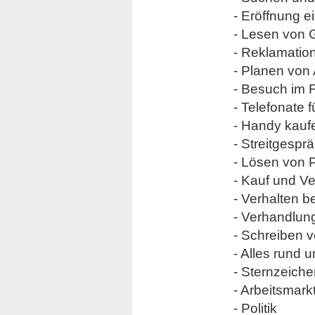
- Eröffnung e
- Lesen von
- Reklamatio
- Planen von
- Besuch im 
- Telefonate 
- Handy kauf
- Streitgespr
- Lösen von 
- Kauf und Ve
- Verhalten b
- Verhandlun
- Schreiben 
- Alles rund 
- Sternzeich
- Arbeitsmark
- Politik