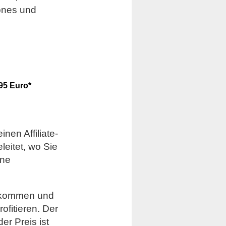
ones und
95 Euro*
nen Affiliate-
eleitet, wo Sie
ine
bekommen und
fitieren. Der
er Preis ist