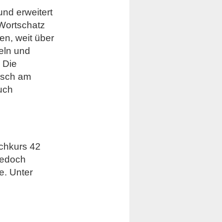
nd erweitert
Wortschatz
en, weit über
eln und
 Die
isch am
uch
achkurs 42
 jedoch
e. Unter