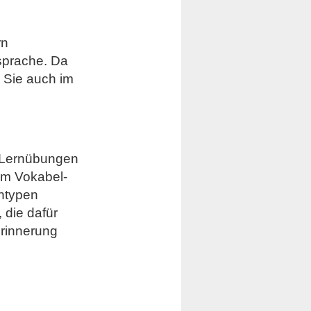
rn
sprache. Da
 Sie auch im
n Lernübungen
em Vokabel-
rntypen
die dafür
Erinnerung