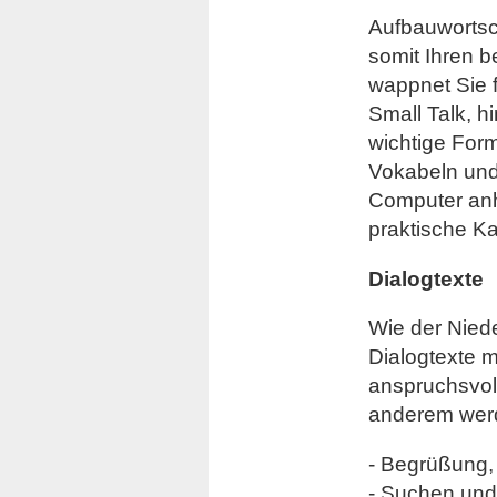
Aufbauwortsc
somit Ihren 
wappnet Sie f
Small Talk, 
wichtige Form
Vokabeln und
Computer anh
praktische Ka
Dialogtexte
Wie der Nied
Dialogtexte m
anspruchsvol
anderem wer
- Begrüßung,
- Suchen und