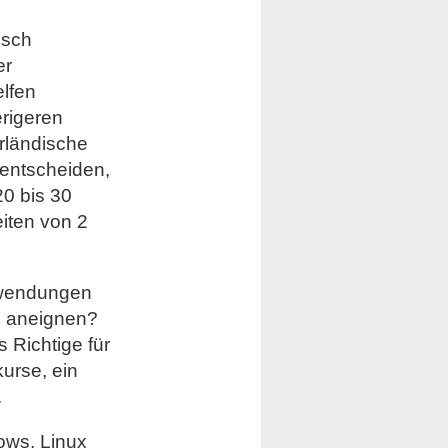
isch
er
elfen
erigeren
rländische
 entscheiden,
20 bis 30
iten von 2
dewendungen
z aneignen?
 Richtige für
kurse, ein
.
dows, Linux