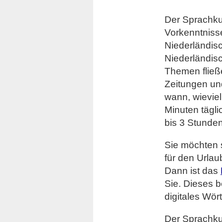
Der Sprachkur
Vorkenntnisse
Niederländisc
Niederländisc
Themen fließ
Zeitungen un
wann, wievie
Minuten tägl
bis 3 Stunde
Sie möchten 
für den Urla
Dann ist das
Sie. Dieses b
digitales Wör
Der Sprachkur