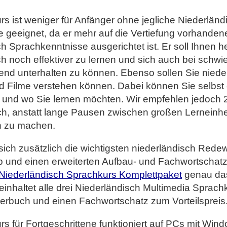
s ist weniger für Anfänger ohne jegliche Niederländ
 geeignet, da er mehr auf die Vertiefung vorhanden
h Sprachkenntnisse ausgerichtet ist. Er soll Ihnen h
h noch effektiver zu lernen und sich auch bei schwi
end unterhalten zu können. Ebenso sollen Sie niede
d Filme verstehen können. Dabei können Sie selbst
l und wo Sie lernen möchten. Wir empfehlen jedoch 
ich, anstatt lange Pausen zwischen großen Lerneinhe
n zu machen.
sich zusätzlich die wichtigsten niederländisch Re
ub und einen erweiterten Aufbau- und Fachwortschat
Niederländisch Sprachkurs Komplettpaket
genau das
einhaltet alle drei Niederländisch Multimedia Sprach
terbuch und einen Fachwortschatz zum Vorteilspreis
s für Fortgeschrittene funktioniert auf PCs mit Win