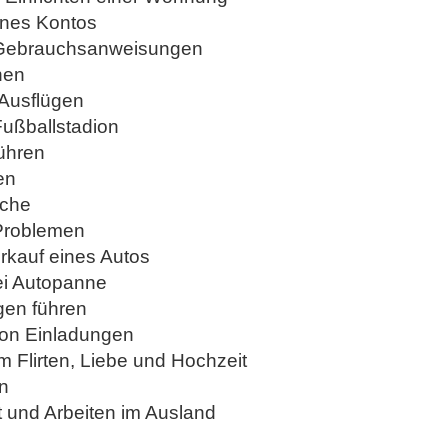
ines Kontos
 Gebrauchsanweisungen
nen
 Ausflügen
Fußballstadion
führen
en
äche
Problemen
rkauf eines Autos
ei Autopanne
gen führen
von Einladungen
um Flirten, Liebe und Hochzeit
en
t und Arbeiten im Ausland