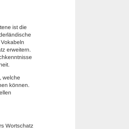
ene ist die
iederländische
 Vokabeln
z erweitern.
achkenntnisse
eit.
, welche
gnen können.
ellen