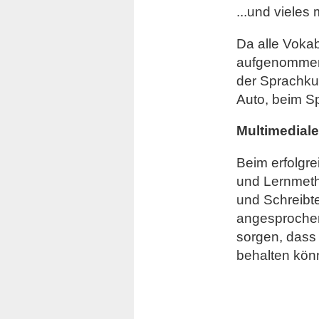
...und vieles 
Da alle Voka
aufgenommen 
der Sprachku
Auto, beim S
Multimedial
Beim erfolgre
und Lernmeth
und Schreibt
angesprochen
sorgen, dass 
behalten kön